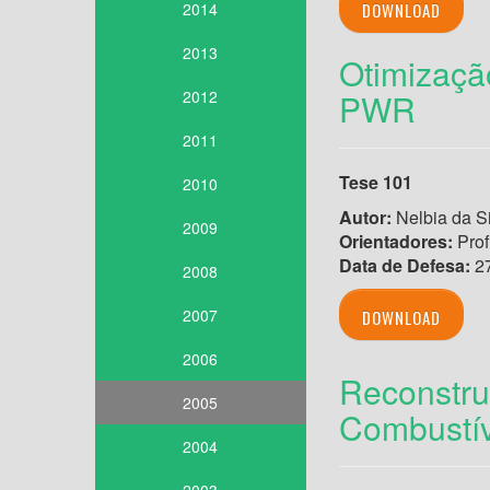
2014
DOWNLOAD
2013
Otimizaçã
2012
PWR
2011
Tese 101
2010
Autor:
Nelbia da S
2009
Orientadores:
Prof
Data de Defesa:
27
2008
2007
DOWNLOAD
2006
Reconstru
2005
Combustív
2004