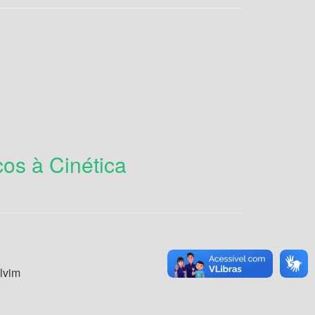
os à Cinética
lvim