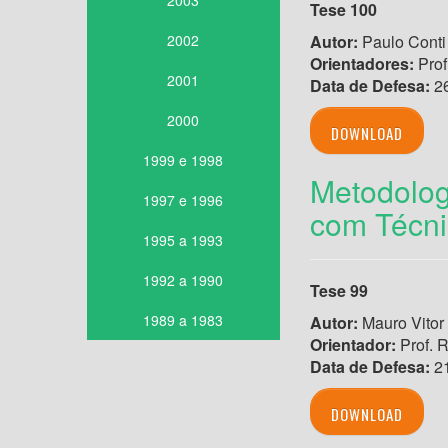
2003
Tese 100
2002
Autor:
Paulo Conti 
Orientadores:
Prof
2001
Data de Defesa:
26
2000
DOWNLOAD
1999 e 1998
Metodolog
1997 e 1996
com Técnic
1995 a 1993
1992 a 1990
Tese 99
1989 a 1983
Autor:
Mauro Vitor 
Orientador:
Prof. R
Data de Defesa:
21
DOWNLOAD