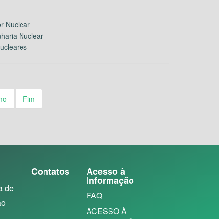
r Nuclear
haria Nuclear
Nucleares
mo
Fim
N
Contatos
Acesso à
Informação
a de
FAQ
ão
ACESSO À