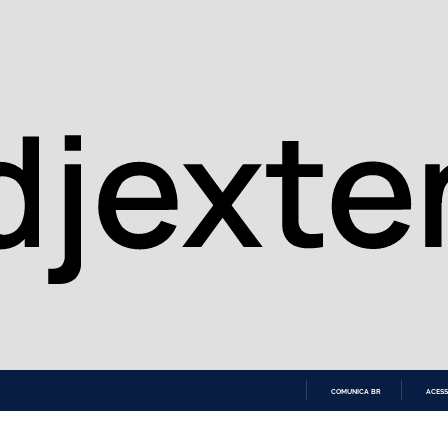
COMUNICA BR
ACESS
IR
PARA
O