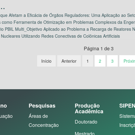
 que Afetam a Eficácia de Órgãos Reguladores: Uma Aplicação ao Seto
s como Ferramenta de Otimização em Problemas Complexos da Engen
rio PBIL Multi_Objetivo Aplicado ao Problema a Recarga de Reatores 
ucleares Utilizando Redes Conectivas de Colônicas Artificiais
Página 1 de 3
Início
Anterior
1
2
3
Próxi
ino
Pesquisas
Produção
SIPE
Acadêmica
uação
Áreas de
Sistem
Doutorado
Concentração
Inscriç
Mestrado