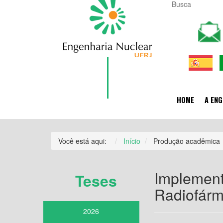
HOME
A ENG
Você está aqui:
Início
Produção acadêmica
Implement
Teses
Radiofár
2026