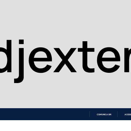
COMUNICA BR
ACESS
IR
PARA
O