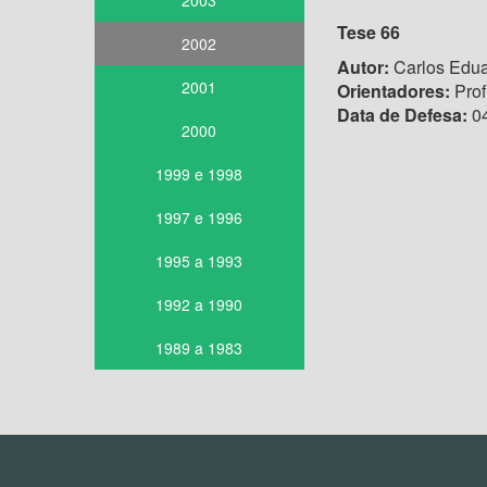
2003
Tese 66
2002
Autor:
Carlos Edua
2001
Orientadores:
Prof
Data de Defesa:
04
2000
1999 e 1998
1997 e 1996
1995 a 1993
1992 a 1990
1989 a 1983