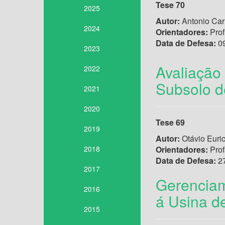
Tese 70
2025
Autor:
Antonio Car
2024
Orientadores:
Prof
Data de Defesa:
09
2023
Avaliação
2022
Subsolo d
2021
2020
Tese 69
2019
Autor:
Otávio Euri
2018
Orientadores:
Prof
Data de Defesa:
27
2017
Gerenciam
2016
á Usina d
2015