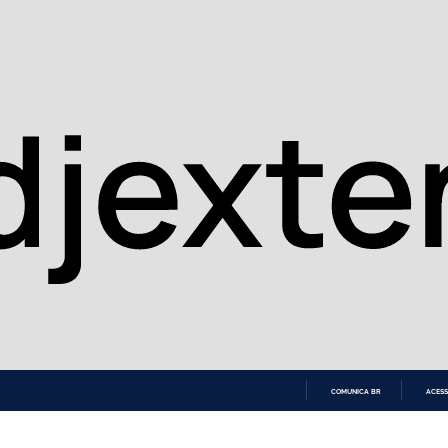
COMUNICA BR
ACESS
IR
PARA
O