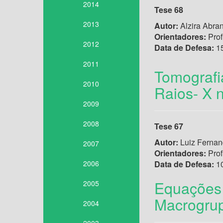
2014
Tese 68
2013
Autor:
Alzira Abra
Orientadores:
Prof
2012
Data de Defesa:
15
2011
Tomografi
2010
Raios- X 
2009
2008
Tese 67
Autor:
Luiz Fernand
2007
Orientadores:
Prof
2006
Data de Defesa:
10
Equações 
2005
Macrogru
2004