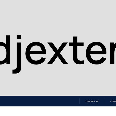
COMUNICA BR
ACESS
IR
PARA
O