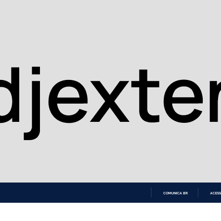
COMUNICA BR
ACESS
IR
PARA
O