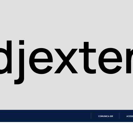
COMUNICA BR
ACESS
IR
PARA
O