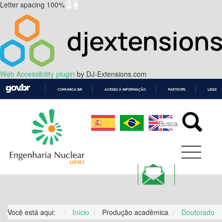
Letter spacing
100
%
Web Accessibility plugin
by DJ-Extensions.com
COMUNICA BR
ACESSO À INFORMAÇÃO
PARTICIPE
LEGISL
IR
PARA
O
CONTEÚDO
Você está aqui:
Início
Produção acadêmica
Doutorado