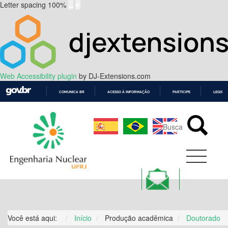
Letter spacing
100
%
Web Accessibility plugin
by DJ-Extensions.com
COMUNICA BR
ACESSO À INFORMAÇÃO
PARTICIPE
LEGISL
IR
PARA
O
CONTEÚDO
Você está aqui:
Início
Produção acadêmica
Doutorado