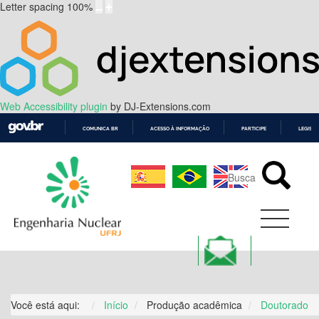
Letter spacing
100
%
Web Accessibility plugin
by DJ-Extensions.com
COMUNICA BR
ACESSO À INFORMAÇÃO
PARTICIPE
LEGISL
IR
PARA
O
CONTEÚDO
Você está aqui:
Início
Produção acadêmica
Doutorado