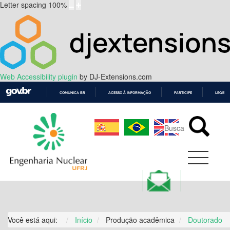
Letter spacing
100
%
Web Accessibility plugin
by DJ-Extensions.com
COMUNICA BR
ACESSO À INFORMAÇÃO
PARTICIPE
LEGISL
IR
PARA
O
CONTEÚDO
Você está aqui:
Início
Produção acadêmica
Doutorado