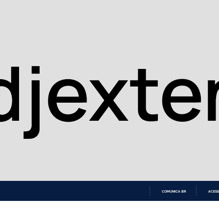
COMUNICA BR
ACESS
IR
PARA
O