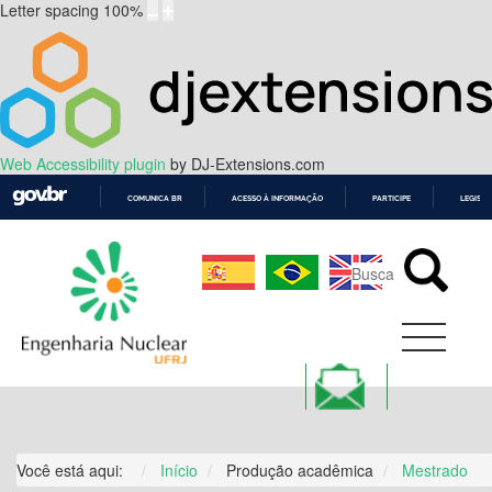
Letter spacing
100
%
Web Accessibility plugin
by DJ-Extensions.com
COMUNICA BR
ACESSO À INFORMAÇÃO
PARTICIPE
LEGISL
IR
PARA
O
CONTEÚDO
Você está aqui:
Início
Produção acadêmica
Mestrado