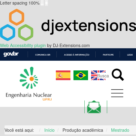
Letter spacing
100
%
Web Accessibility plugin
by DJ-Extensions.com
COMUNICA BR
ACESSO À INFORMAÇÃO
PARTICIPE
LEGISL
IR
PARA
O
CONTEÚDO
Você está aqui:
Início
Produção acadêmica
Mestrado