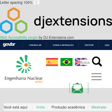
Letter spacing
100
%
Web Accessibility plugin
by DJ-Extensions.com
COMUNICA BR
ACESSO À INFORMAÇÃO
PARTICIPE
LEGISL
IR
PARA
O
CONTEÚDO
Você está aqui:
Início
Produção acadêmica
Mestrado