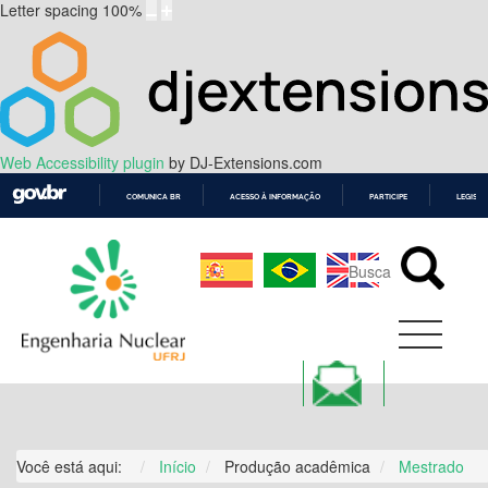
Letter spacing
100
%
Web Accessibility plugin
by DJ-Extensions.com
COMUNICA BR
ACESSO À INFORMAÇÃO
PARTICIPE
LEGISL
IR
PARA
O
CONTEÚDO
Você está aqui:
Início
Produção acadêmica
Mestrado