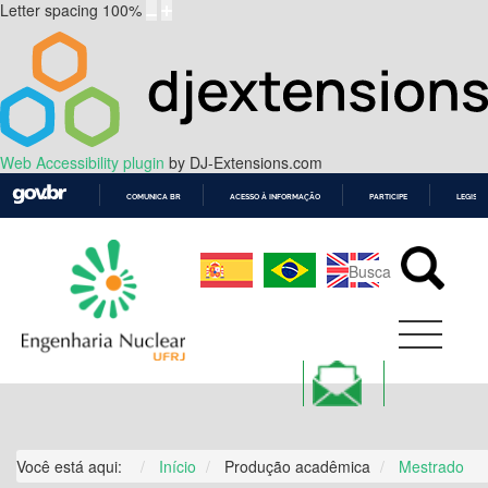
Letter spacing
100
%
Web Accessibility plugin
by DJ-Extensions.com
COMUNICA BR
ACESSO À INFORMAÇÃO
PARTICIPE
LEGISL
IR
PARA
O
CONTEÚDO
Você está aqui:
Início
Produção acadêmica
Mestrado