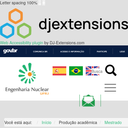
Letter spacing
100
%
Web Accessibility plugin
by DJ-Extensions.com
COMUNICA BR
ACESSO À INFORMAÇÃO
PARTICIPE
LEGISL
IR
PARA
O
CONTEÚDO
Você está aqui:
Início
Produção acadêmica
Mestrado