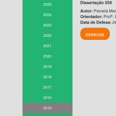
Dissertação
559
2025
Autor:
Pamela Mar
2024
Orientador:
Profº. 
Data de Defesa:
26
2023
DOWNLOAD
2022
2021
2020
2019
2018
2017
2016
2015