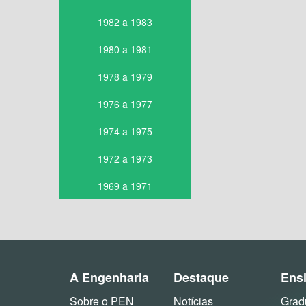
1982 a 1983
1980 a 1981
1978 a 1979
1976 a 1977
1974 a 1975
1972 a 1973
1969 a 1971
A Engenharia
Destaque
Ens
Sobre o PEN
Notícias
Grad