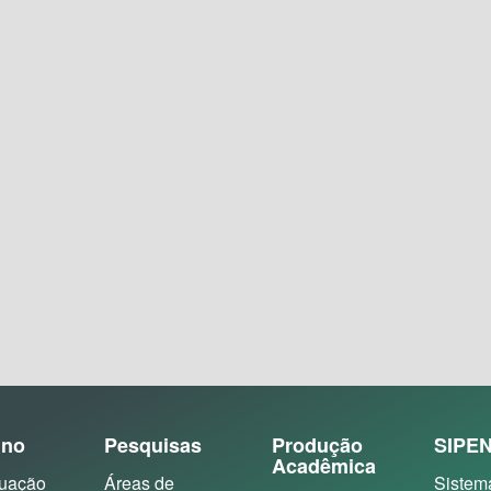
ino
Pesquisas
Produção
SIPE
Acadêmica
uação
Áreas de
Sistem