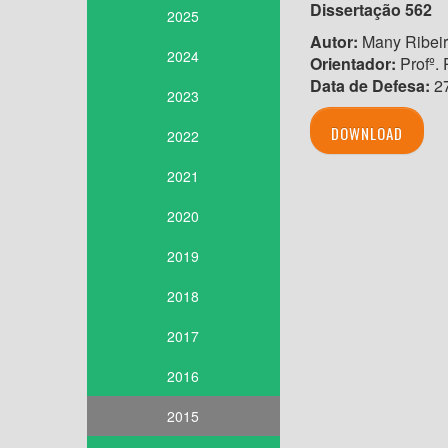
Dissertação 562
2025
Autor:
Many Ribei
2024
Orientador:
Profº. 
Data de Defesa:
27
2023
DOWNLOAD
2022
2021
2020
2019
2018
2017
2016
2015