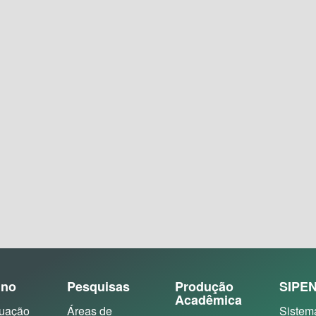
ino
Pesquisas
Produção
SIPE
Acadêmica
uação
Áreas de
Sistem