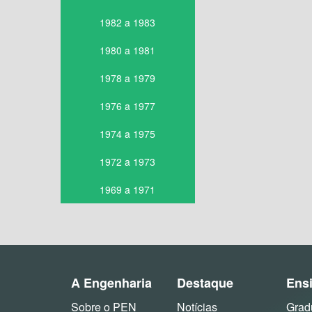
1982 a 1983
1980 a 1981
1978 a 1979
1976 a 1977
1974 a 1975
1972 a 1973
1969 a 1971
A Engenharia
Destaque
Ens
Sobre o PEN
Notícias
Grad