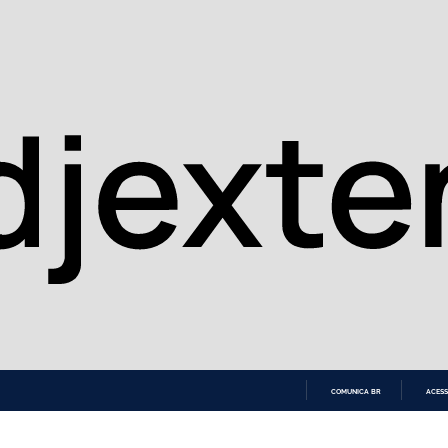
COMUNICA BR
ACESS
IR
PARA
O