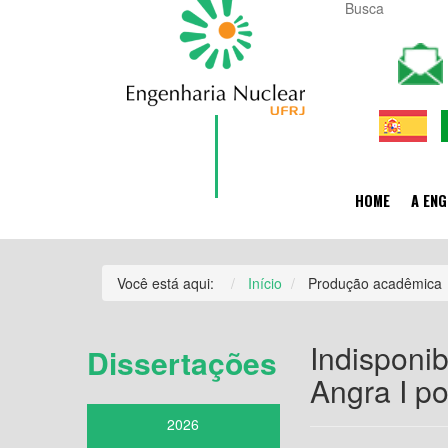
HOME
A ENG
Você está aqui:
Início
Produção acadêmica
Indisponi
Dissertações
Angra I p
2026