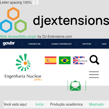
Letter spacing
100
%
Web Accessibility plugin
by DJ-Extensions.com
COMUNICA BR
ACESSO À INFORMAÇÃO
PARTICIPE
LEGISL
IR
PARA
O
CONTEÚDO
Você está aqui:
Início
Produção acadêmica
Mestrado