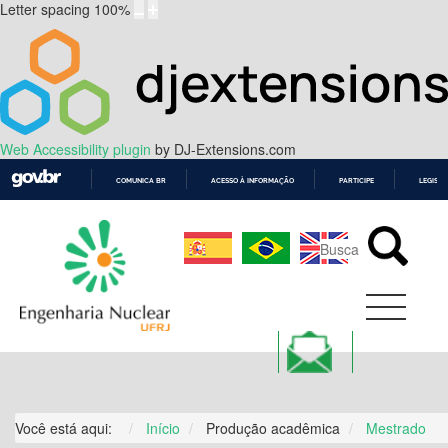
Letter spacing
100
%
Web Accessibility plugin
by DJ-Extensions.com
COMUNICA BR
ACESSO À INFORMAÇÃO
PARTICIPE
LEGISL
IR
PARA
O
CONTEÚDO
Você está aqui:
Início
Produção acadêmica
Mestrado