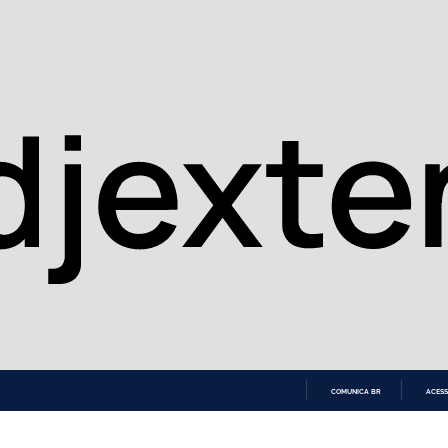
COMUNICA BR
ACESS
IR
PARA
O