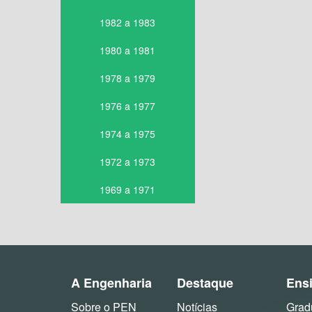
1982 a 1983
1980 a 1981
1978 a 1979
1976 a 1977
1974 a 1975
1972 a 1973
1969 a 1971
A Engenharia
Destaque
Ens
Sobre o PEN
Notícias
Grad