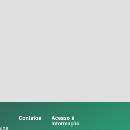
N
Contatos
Acesso à
Informação
a de