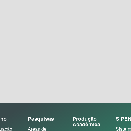
ino
Pesquisas
Produção
SIPE
Acadêmica
uação
Áreas de
Sistem