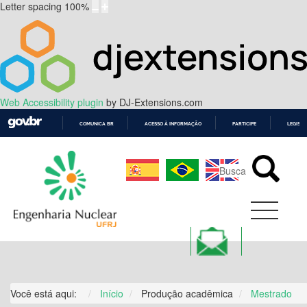
Letter spacing
100
%
Web Accessibility plugin
by DJ-Extensions.com
COMUNICA BR
ACESSO À INFORMAÇÃO
PARTICIPE
LEGISL
IR
PARA
O
CONTEÚDO
Você está aqui:
Início
Produção acadêmica
Mestrado