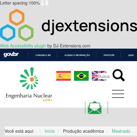
Letter spacing
100
%
Web Accessibility plugin
by DJ-Extensions.com
COMUNICA BR
ACESSO À INFORMAÇÃO
PARTICIPE
LEGISL
IR
PARA
O
CONTEÚDO
Você está aqui:
Início
Produção acadêmica
Mestrado