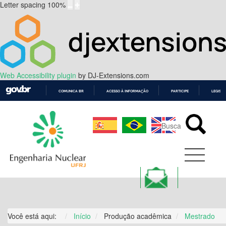
Letter spacing
100
%
Web Accessibility plugin
by DJ-Extensions.com
COMUNICA BR
ACESSO À INFORMAÇÃO
PARTICIPE
LEGISL
IR
PARA
O
CONTEÚDO
Você está aqui:
Início
Produção acadêmica
Mestrado