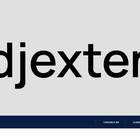
COMUNICA BR
ACESS
IR
PARA
O