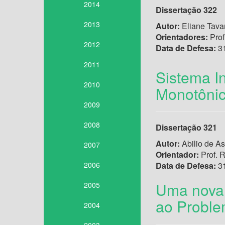
2014
Dissertação 322
2013
Autor:
Eliane Tavar
Orientadores:
Prof
2012
Data de Defesa:
31
2011
Sistema I
2010
Monotôni
2009
2008
Dissertação 321
Autor:
Abilio de As
2007
Orientador:
Prof. R
2006
Data de Defesa:
31
Uma nova 
2005
ao Proble
2004