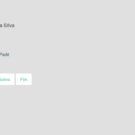
a Silva
 Padé
óximo
Fim