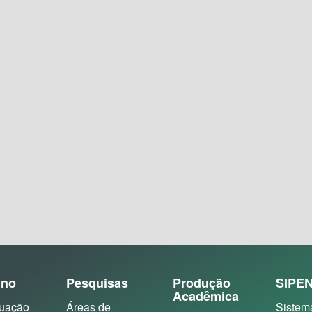
ino
Pesquisas
Produção
SIPE
Acadêmica
uação
Áreas de
Sistem