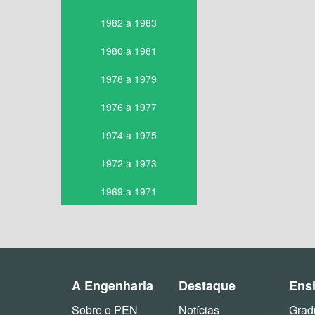
1982 a 1983
1980 a 1981
1978 a 1979
1976 a 1977
1974 a 1975
1972 a 1973
1969 a 1971
A Engenharia
Destaque
Ens
Sobre o PEN
Notícias
Grad