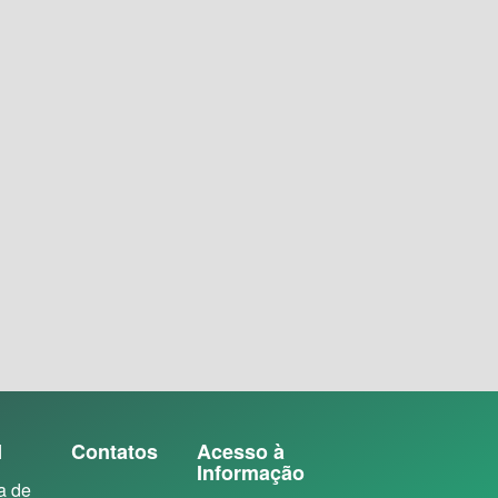
N
Contatos
Acesso à
Informação
a de