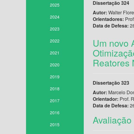
Dissertação 324
2025
Autor:
Walter Flor
2024
Orientadores:
Prof
Data de Defesa:
28
2023
Um novo A
2022
Otimizaçã
2021
Reatores 
2020
2019
Dissertação 323
2018
Autor:
Marcelo Do
Orientador:
Prof. R
2017
Data de Defesa:
26
2016
Avaliação
2015