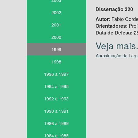
2003
Dissertação 320
2002
Autor:
Fabio Corde
2001
Orientadores:
Prof
Data de Defesa:
25
2000
1999
Aproximação da Largu
1998
1996 a 1997
1994 a 1995
1992 a 1993
1990 a 1991
1986 a 1989
1984 a 1985