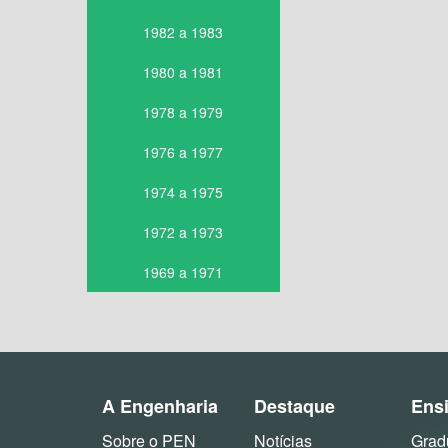
1982 a 1983
1980 a 1981
1978 a 1979
1976 a 1977
1974 a 1975
1972 a 1973
1969 a 1971
A Engenharia
Destaque
Ens
Sobre o PEN
Notícias
Grad