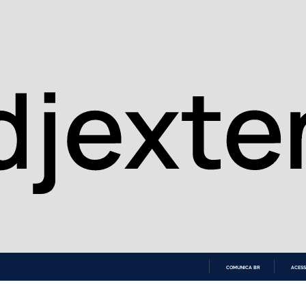
COMUNICA BR
ACESS
IR
PARA
O