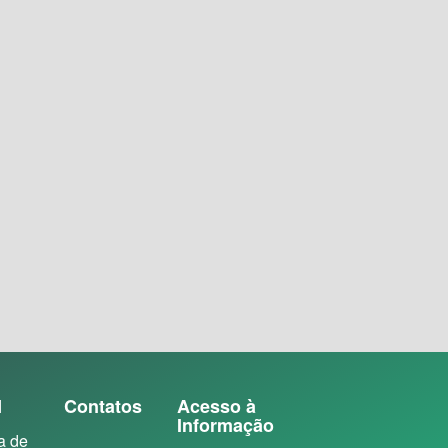
N
Contatos
Acesso à
Informação
a de