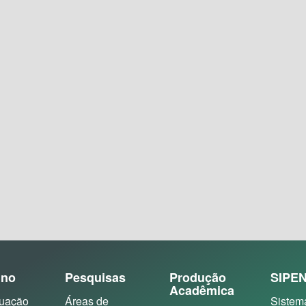
ino
Pesquisas
Produção
SIPE
Acadêmica
uação
Áreas de
Sistem