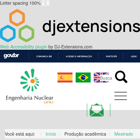
Letter spacing
100
%
Web Accessibility plugin
by DJ-Extensions.com
COMUNICA BR
ACESSO À INFORMAÇÃO
PARTICIPE
LEGISL
IR
PARA
O
CONTEÚDO
Você está aqui:
Início
Produção acadêmica
Mestrado