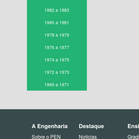
1982 a 1983
1980 a 1981
1978 a 1979
1976 a 1977
1974 a 1975
1972 a 1973
1969 a 1971
A Engenharia
Destaque
Ens
Sobre o PEN
Notícias
Grad