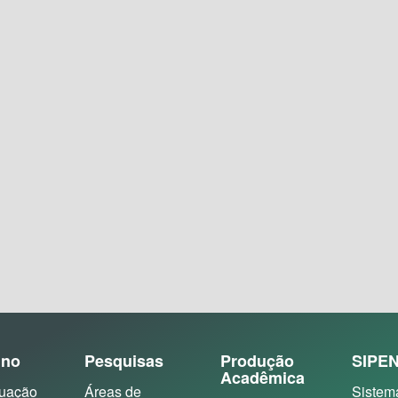
ino
Pesquisas
Produção
SIPE
Acadêmica
uação
Áreas de
Sistem