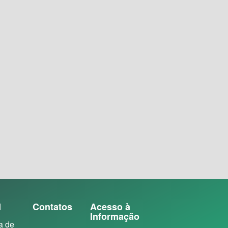
N
Contatos
Acesso à
Informação
a de