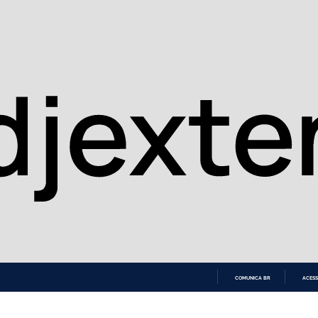
COMUNICA BR
ACESS
IR
PARA
O