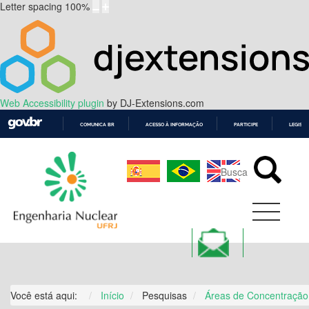
Letter spacing
100
%
Web Accessibility plugin
by DJ-Extensions.com
COMUNICA BR
ACESSO À INFORMAÇÃO
PARTICIPE
LEGISL
IR
PARA
O
CONTEÚDO
Você está aqui:
Início
Pesquisas
Áreas de Concentração