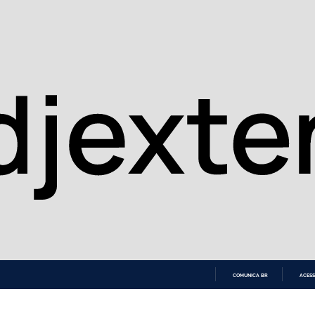
COMUNICA BR
ACESS
IR
PARA
O