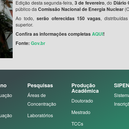
Edição desta segunda-feira,
3 de fevereiro
, do
Diário 
público da
Comissão Nacional de Energia Nuclear
(C
Ao todo,
serão oferecidas 150 vagas
, distribuíd
superior.
Confira as informações completas
AQUI
!
Fonte:
Gov.br
ino
Pesquisas
Produção
SIPE
Acadêmica
uação
Áreas de
Sistem
Doutorado
Concentração
Inscriç
Mestrado
uação
Laboratórios
TCCs