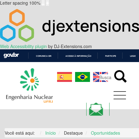
Letter spacing
100
%
Web Accessibility plugin
by DJ-Extensions.com
COMUNICA BR
ACESSO À INFORMAÇÃO
PARTICIPE
LEGISL
IR
PARA
O
CONTEÚDO
Você está aqui:
Início
Destaque
Oportunidades