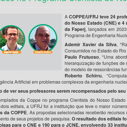
A
COPPE/UFRJ teve 24 profe
do Nosso Estado (CNE) e 4 
da Faperj
, lançados em 2023
Programa de Engenharia Nuclea
Ademir Xavier da Silva
, "R
Consumidos no Estado do Rio 
Paulo Frutuoso
, "Uma abor
hierarquização de funções de 
do modelo de ressonâncias fun
Roberto Schirru
, "Comput
igência Artificial em problemas complexos da engenharia nucle
 de ver seus professores serem recompensados pelo seu t
emplados da Coppe no programa Cientista do Nosso Estado
 dois editais, a UFRJ foi a instituição que teve o maior núme
os da COPPE
. As propostas selecionadas receberão recursos
ento de seus projetos de pesquisa.
O resultado dos editais f
lsas para o CNE e 190 para o JCNE, envolvendo 33 instit