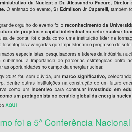
Administrativo da Nuclep; o Dr. Alessandro Facure, Diret
e.
O anfitrião do evento,
Sr Edmilson Jr Caparelli,
também foi
rande orgulho do evento foi o
reconhecimento da Universid
uturo de projetos e capital intelectual no setor nuclear bras
sa de ponta, foi citada como uma instituição líder na formaç
 tecnologias avançadas que impulsionam o progresso do setor
mados especialistas, pesquisadores e líderes da indústria nuc
 sublinhou a importância de parcerias estratégicas entre ac
tar as oportunidades no campo da energia nuclear.
rgy 2024 foi, sem dúvida, um
marco significativo,
celebrando
, dentre outras instituições na construção de um futuro ener
erve como um
incentivo
para continuar
investindo em edu
 como um protagonista no cenário global da energia nuclear
ndo
AQUI
mo foi a 5ª Conferência Nacional