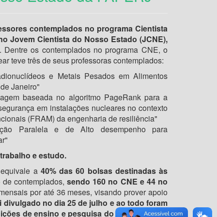
ssores contemplados no programa Cientista
no Jovem Cientista do Nosso Estado (JCNE),
. Dentre os contemplados no programa CNE, o
r teve três de seus professoras contemplados:
adionuclídeos e Metais Pesados em Alimentos
de Janeiro"
dagem baseada no algoritmo PageRank para a
segurança em instalações nucleares no contexto
cionais (FRAM) da engenharia de resiliência"
ação Paralela e de Alto desempenho para
ar"
rabalho e estudo.
 equivale a
40% das 60 bolsas destinadas às
ro de contemplados,
sendo 160 no CNE e 44 no
 mensais por até 36 meses, visando prover apoio
oi divulgado no dia 25 de julho e ao todo foram
uições de ensino e pesquisa do estado do Rio