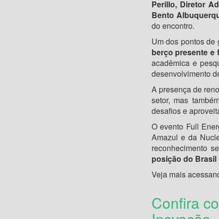
Perillo, Diretor 
Bento Albuquerqu
do encontro.
Um dos pontos de g
berço presente e f
acadêmica e pesqui
desenvolvimento de
A presença de reno
setor, mas também
desafios e aprovei
O evento Full Ene
Amazul e da Nuclep
reconhecimento s
posição do Brasil
Veja mais acessa
Confira co
Inovação