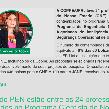
A COPPE/UFRJ teve 24 prof
do Nosso Estado (CNE), 
contemplados no programa 
Programa de Engenharia N
Algoritmos de Inteligência
Segurança Operacional de U
O número de contemplados da
equivale a 4
0% das 60 bolsa
a UFRJ foi a instituição que
E, incluindo os da Coppe. As propostas selecionadas recebe
o desenvolvimento de seus projetos de pesquisa. O resultado d
das 446 bolsas para o CNE e 190 para o JCNE, envolvendo 33 
QUI
do PEN estão entre os 24 profe
dos no Programa Cientista do N