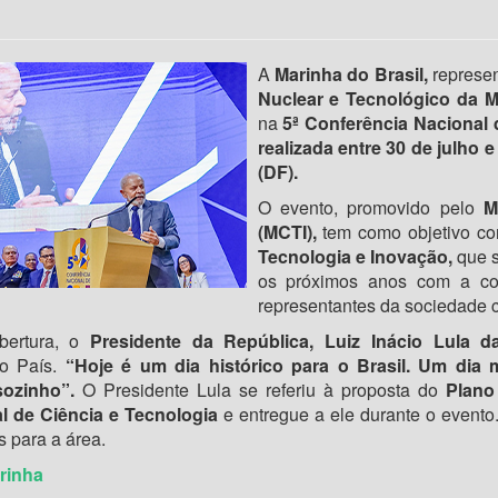
A
Marinha do Brasil,
represe
Nuclear e Tecnológico da 
na
5ª Conferência Nacional 
realizada entre 30 de julho 
(DF).
O evento, promovido pelo
M
(MCTI),
tem como objetivo co
Tecnologia e Inovação,
que s
os próximos anos com a cont
representantes da sociedade ci
bertura, o
Presidente da República, Luiz Inácio Lula d
do País.
“Hoje é um dia histórico para o Brasil. Um dia 
sozinho”.
O Presidente Lula se referiu à proposta do
Plano 
l de Ciência e Tecnologia
e entregue a ele durante o evento.
s para a área.
rinha