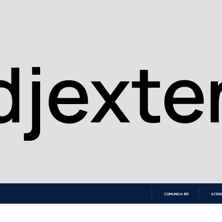
COMUNICA BR
ACESS
IR
PARA
O