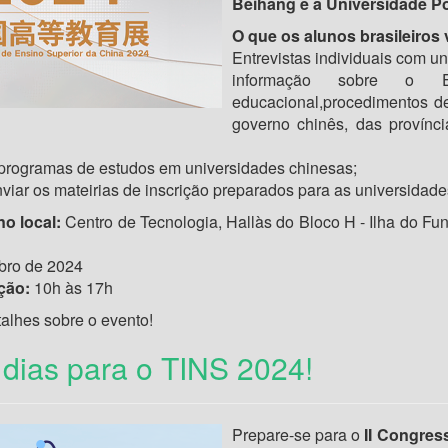
Beihang e a Universidade Po
O que os alunos brasileiro
Entrevistas individuais com u
informação sobre o E
educacional,procedimentos d
governo chinês, das provínc
programas de estudos em universidades chinesas;
viar os mateirias de inscrição preparados para as universidade
o local:
Centro de Tecnologia, Hallàs do Bloco H - Ilha do Fu
bro de 2024
ção:
10h às 17h
alhes sobre o evento!
 dias para o TINS 2024!
Prepare-se para o
II Congres