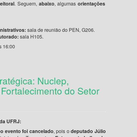
eitoral
. Seguem,
abaixo
, algumas
orientações
istrativos:
sala de reunião do PEN, G206.
utorado:
sala H105.
s 16:00
atégica: Nuclep,
Fortalecimento do Setor
da UFRJ:
,
o evento foi cancelado
, pois o
deputado Júlio