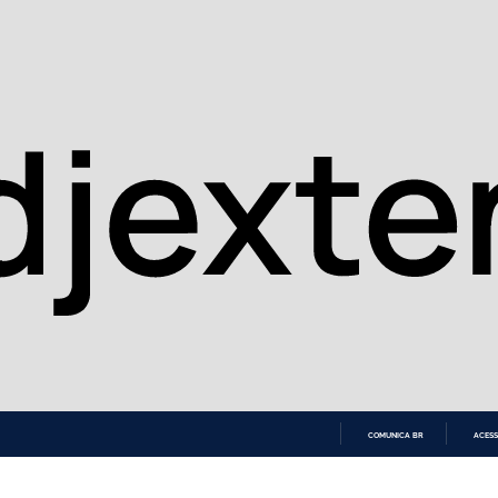
COMUNICA BR
ACESS
IR
PARA
O