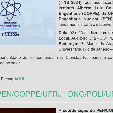
(TINS 2024)
, que acontece
Instituto Alberto Luiz 
Engenharia (COPPE)
, da
U
Engenharia Nuclear (PEN)
fundamentais para o desenvolv
Data:
02 e 03 de dezembro de
Local:
Auditório CT2 - COP
Endereço:
R. Muniz de Arag
Universitária, Rio de Janeiro 
ortunidade de se aprofundar nas Ciências Nucleares e par
ão no setor.
o Evento
AQUI
.
 PEN/COPPE/UFRJ | DNC/POLI/U
A
coordenação do PEN/CO