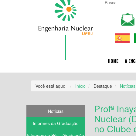
HOME
A ENG
Você está aqui:
Início
Destaque
Notícias
Profª Ina
Notícias
Nuclear (
Informes da Graduação
no Clube 
Informes da Pós - Graduação