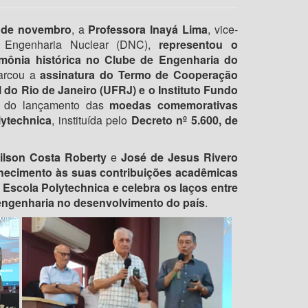
 de novembro
, a
Professora Inayá Lima
, vice-
 Engenharia Nuclear (DNC),
representou o
ônia histórica no Clube de Engenharia do
arcou a
assinatura do Termo de Cooperação
 do Rio de Janeiro (UFRJ) e o Instituto Fundo
m do lançamento das
moedas comemorativas
lytechnica
, instituída pelo
Decreto nº 5.600, de
lson Costa Roberty
e
José de Jesus Rivero
hecimento às suas contribuições acadêmicas
 Escola Polytechnica e celebra os laços entre
engenharia no desenvolvimento do país
.