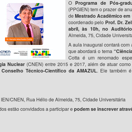
O
Programa de Pós-gradu
(PPGIEN) tem o prazer de anu
de
Mestrado Acadêmico em C
coordenado pelo
Prof. Dr. Z
abril, às 10h, no Auditór
Almeida, 75, Cidade Universitá
A aula inaugural contará com
que abordará o tema
“Ciênci
Cotta é um renomado espec
gia Nuclear
(CNEN) entre 2015 e 2017, além de atuar como
Conselho Técnico-Científico da AMAZUL
. Ele também é
 IEN/CNEN, Rua Hélio de Almeida, 75, Cidade Universitária
dos estão convidados a participar e
podem se inscrever atrav