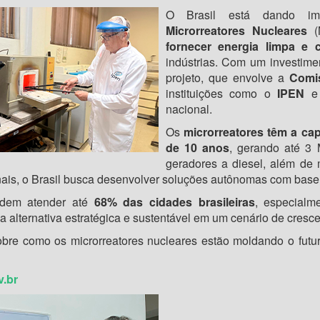
O Brasil está dando imp
Microrreatores Nucleares
(M
fornecer energia limpa e c
indústrias. Com um investim
projeto, que envolve a
Comis
instituições como o
IPEN
e
nacional.
Os
microrreatores têm a ca
de 10 anos
, gerando até 3
geradores a diesel, além de 
onais, o Brasil busca desenvolver soluções autônomas com base
odem atender até
68% das cidades brasileiras
, especialm
 alternativa estratégica e sustentável em um cenário de cresce
bre como os microrreatores nucleares estão moldando o futur
.br