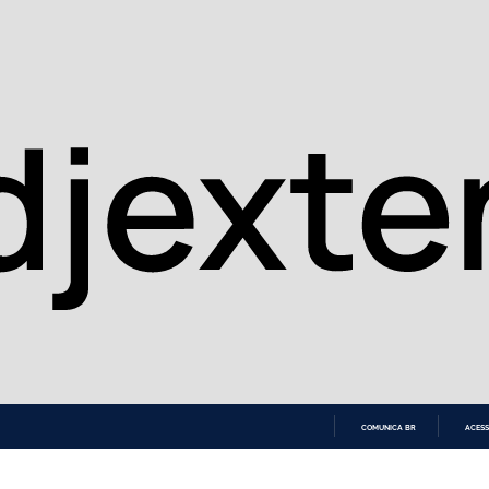
COMUNICA BR
ACESS
IR
PARA
O