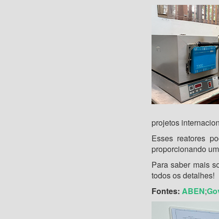
projetos internaci
Esses reatores p
proporcionando uma
Para saber mais so
todos os detalhes!
Fontes:
ABEN
;
Gov