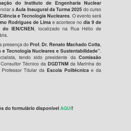
ação do Instituto de Engenharia Nuclear
nciar a
Aula Inaugural da Turma 2025
do curso
iência e Tecnologia Nucleares
. O evento será
elmo Rodrigues de Lima
e acontece no
dia 9 de
io do IEN/CNEN
, localizado na Rua Hélio de
ria.
 a presença do
Prof. Dr. Renato Machado Cotta
,
a e Tecnologia Nucleares e Sustentabilidade”
.
ialista, tendo sido presidente da
Comissão
 Consultor Técnico da
DGDTNM
da Marinha do
 Professor Titular da
Escola Politécnica
e da
és do formulário disponível
AQUI
!