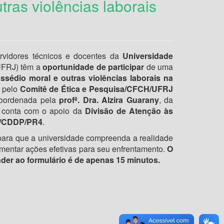
ras violências laborais
ervidores técnicos e docentes da
Universidade
FRJ) têm a
oportunidade de participar
de uma
ssédio moral e outras violências laborais na
a pelo
Comitê de Ética e Pesquisa/CFCH/UFRJ
coordenada pela
profª. Dra. Alzira Guarany
, da
e conta com o apoio da
Divisão de Atenção às
/CDDP/PR4
.
 para que a universidade compreenda a realidade
mentar ações efetivas para seu enfrentamento.
O
er ao formulário é de apenas 15 minutos.