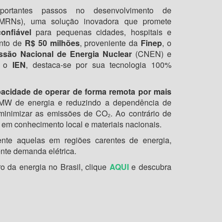
ortantes passos no desenvolvimento de
RNs), uma solução inovadora que promete
onfiável
para pequenas cidades, hospitais e
ento de
R$ 50 milhões
, proveniente da
Finep
, o
são Nacional de Energia Nuclear
(CNEN) e
 o
IEN
, destaca-se por sua tecnologia 100%
pacidade de operar de forma remota por mais
 MW de energia e reduzindo a dependência de
minimizar as emissões de CO₂. Ao contrário de
 em conhecimento local e materiais nacionais.
ente aquelas em regiões carentes de energia,
nte demanda elétrica.
o da energia no Brasil, clique
AQUI
e descubra