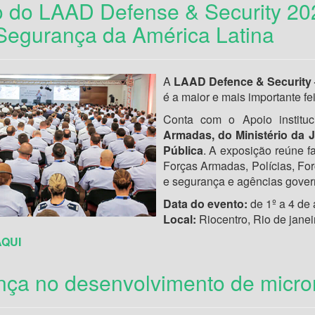
o do LAAD Defense & Security 202
Segurança da América Latina
A
LAAD Defence & Security –
é a maior e mais importante f
Conta com o Apoio institu
Armadas, do Ministério da J
Pública
. A exposição reúne f
Forças Armadas, Polícias, For
e segurança e agências gover
Data do evento:
de 1º a 4 de a
Local:
Riocentro, Rio de janei
AQUI
ança no desenvolvimento de micro