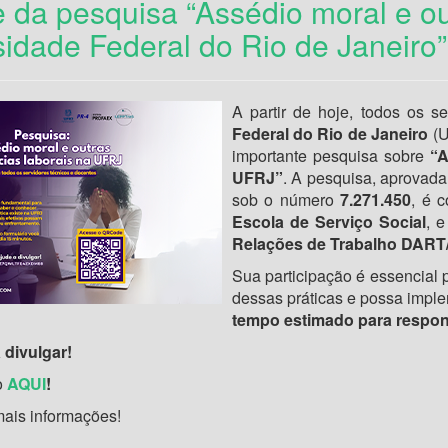
 da pesquisa “Assédio moral e out
sidade Federal do Rio de Janeiro”
A partir de hoje, todos os s
Federal do Rio de Janeiro
(U
importante pesquisa sobre
“A
UFRJ”
. A pesquisa, aprovad
sob o número
7.271.450
, é 
Escola de Serviço Social
, 
Relações de Trabalho
DART
Sua participação é essencial
dessas práticas e possa imple
tempo estimado para respond
 divulgar!
o
AQUI
!
ais informações!