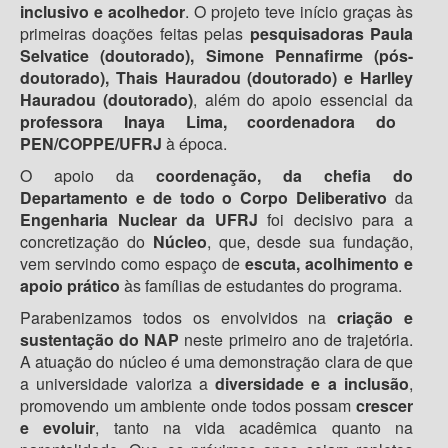
inclusivo e acolhedor
. O projeto teve início graças às
primeiras doações feitas pelas
pesquisadoras Paula
Selvatice (doutorado), Simone Pennafirme (pós-
doutorado), Thais Hauradou (doutorado) e Harlley
Hauradou (doutorado)
, além do apoio essencial da
professora Inaya Lima, coordenadora do
PEN/COPPE/UFRJ
à época.
O apoio da
coordenação, da chefia do
Departamento e de todo o Corpo Deliberativo
da
Engenharia Nuclear da UFRJ
foi decisivo para a
concretização do
Núcleo
, que, desde sua fundação,
vem servindo como espaço de
escuta, acolhimento e
apoio prático
às famílias de estudantes do programa.
Parabenizamos todos os envolvidos na
criação e
sustentação do NAP
neste primeiro ano de trajetória.
A atuação do núcleo é uma demonstração clara de que
a universidade valoriza a
diversidade e a inclusão
,
promovendo um ambiente onde todos possam
crescer
e evoluir
, tanto na vida acadêmica quanto na