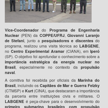
Vice-Coordenador
do
Programa de Engenharia
Nuclear
(PEN) da
COPPE/UFRJ
,
Giovanni Laranjo
de Stefani
, junto a
pesquisadores e discentes
do
programa, realizou uma visita técnica ao
LABGENE
,
no
Centro Experimental Aramar
(CIANA), em
Iperó
(SP). O objetivo foi aprofundar o conhecimento sobre a
importância estratégica da energia nuclear no
Brasil
, especialmente no contexto da
propulsão
naval
.
A comitiva foi recebida por oficiais da
Marinha do
Brasil
, incluindo os
Capitães de Mar e Guerra Felzky
(CTMSP) e
Kurt
(CINA), que destacaram a importância
da parceria entre instituições civis e militares. O
LABGENE
é peça-chave para o desenvolvimento do
primeiro submarino brasileiro com propulsão