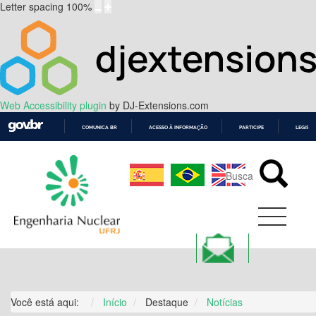
Letter spacing
100
%
Web Accessibility plugin
by DJ-Extensions.com
COMUNICA BR
ACESSO À INFORMAÇÃO
PARTICIPE
LEGISL
IR
PARA
O
CONTEÚDO
Você está aqui:
Início
Destaque
Notícias