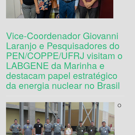
Vice-Coordenador Giovanni
Laranjo e Pesquisadores do
PEN/COPPE/UFRJ visitam o
LABGENE da Marinha e
destacam papel estratégico
da energia nuclear no Brasil
O