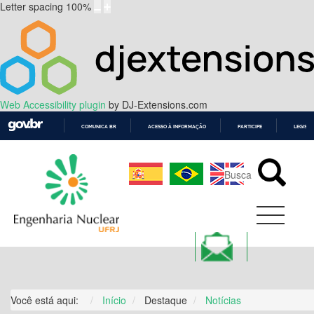
Letter spacing
100
%
Web Accessibility plugin
by DJ-Extensions.com
COMUNICA BR
ACESSO À INFORMAÇÃO
PARTICIPE
LEGISL
IR
PARA
O
CONTEÚDO
Você está aqui:
Início
Destaque
Notícias