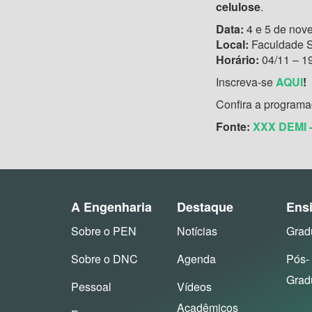
celulose
.
Data:
4 e 5 de nov
Local:
Faculdade 
Horário:
04/11 – 19
Inscreva-se
AQUI
!
Confira a program
Fonte:
XXX DEMI 
A Engenharia
Destaque
Ens
Sobre o PEN
Notícias
Grad
Sobre o DNC
Agenda
Pós-
Grad
Pessoal
Vídeos
Acadêmicos