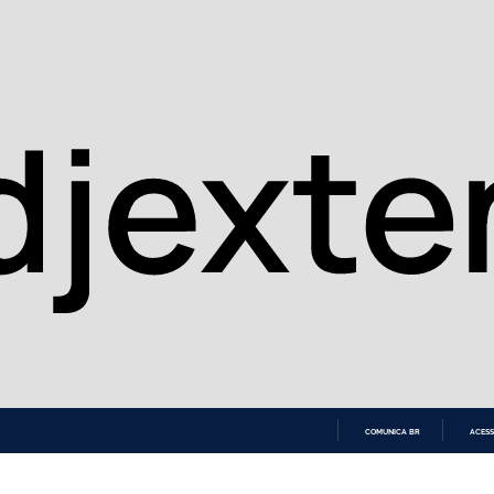
COMUNICA BR
ACESS
IR
PARA
O