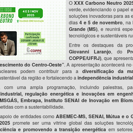
O
XXX Carbono Neutro 202
verde, evidenciando o papel e
soluções inovadoras para as e
dias
4 e 5 de novembro
, na
Grande (MS)
, e reunirá espe
tecnológicos e sustentáveis 
Entre os destaques da pro
Giovanni Laranjo
, do
Pr
COPPE/UFRJ)
, que apresent
rescimento do Centro-Oeste”
. A apresentação acontecerá no 
ucleares podem contribuir para a
diversificação da mat
stentável da região e fortalecendo a
independência industria
á com uma ampla programação, incluindo palestras, p
industrial, regulação energética e inovações em engenh
MSGÁS, Embrapa, Instituto SENAI de Inovação em Bio
tidas com a sustentabilidade.
apoio de entidades como
ABEMEC-MS, SENAI, Mútua e o G
2025
promete ser uma vitrine global das soluções tecnoló
ciência e promovendo a transição energética
em setores