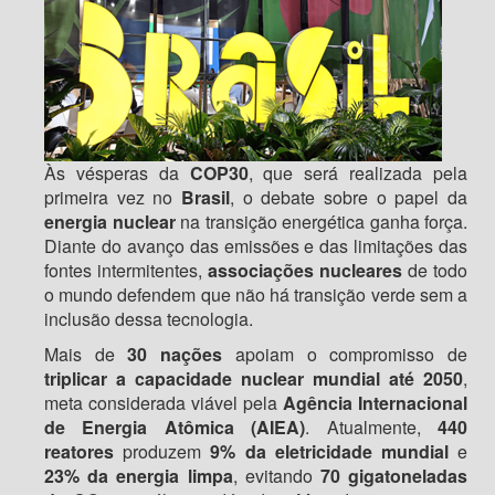
Às vésperas da
COP30
, que será realizada pela
primeira vez no
Brasil
, o debate sobre o papel da
energia nuclear
na transição energética ganha força.
Diante do avanço das emissões e das limitações das
fontes intermitentes,
associações nucleares
de todo
o mundo defendem que não há transição verde sem a
inclusão dessa tecnologia.
Mais de
30 nações
apoiam o compromisso de
triplicar a capacidade nuclear mundial até 2050
,
meta considerada viável pela
Agência Internacional
de Energia Atômica (AIEA)
. Atualmente,
440
reatores
produzem
9%
da eletricidade mundial
e
23% da energia limpa
, evitando
70 gigatoneladas