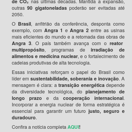
de CO₂
nas últimas décadas. Mantida a expansão,
outras
90 gigatoneladas
poderão ser evitadas até
2050.
O
Brasil
, anfitrião da conferência, desponta como
exemplo, com
Angra 1
e
Angra 2
entre as usinas
mais eficientes do mundo e a retomada das obras de
Angra 3
. O país também avança com o
reator
multipropósito
, programas de
irradiação de
alimentos e medicina nuclear
, e o fortalecimento de
cadeias produtivas de alta tecnologia.
Essas iniciativas reforçam o papel do Brasil como
líder em
sustentabilidade, soberania e inovação
. A
mensagem é clara: a
transição energética
depende
da diversidade tecnológica, do
planejamento de
longo prazo
e da
cooperação internacional
.
Incorporar a energia nuclear de forma estratégica é
essencial para garantir um futuro
justo, seguro e
duradouro
.
Confira a notícia completa
AQUI
!