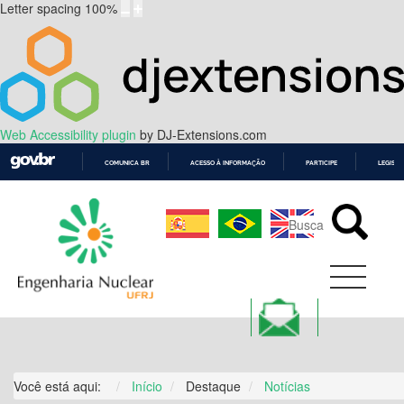
Letter spacing
100
%
Web Accessibility plugin
by DJ-Extensions.com
COMUNICA BR
ACESSO À INFORMAÇÃO
PARTICIPE
LEGISL
IR
PARA
O
CONTEÚDO
Você está aqui:
Início
Destaque
Notícias