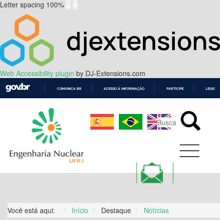
Letter spacing
100
%
Web Accessibility plugin
by DJ-Extensions.com
COMUNICA BR
ACESSO À INFORMAÇÃO
PARTICIPE
LEGISL
IR
PARA
O
CONTEÚDO
Você está aqui:
Início
Destaque
Notícias