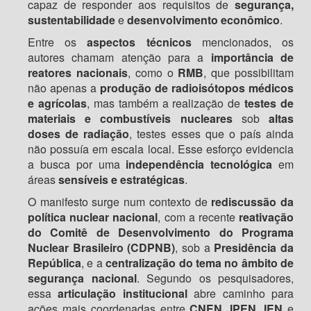
capaz de responder aos requisitos de
segurança,
sustentabilidade
e
desenvolvimento econômico
.
Entre os
aspectos técnicos
mencionados, os
autores chamam atenção para a
importância de
reatores nacionais
, como o
RMB
, que possibilitam
não apenas a
produção de radioisótopos médicos
e agrícolas
, mas também a realização de
testes de
materiais e combustíveis nucleares
sob
altas
doses de radiação
, testes esses que o país ainda
não possuía em escala local. Esse esforço evidencia
a busca por uma
independência tecnológica
em
áreas
sensíveis e estratégicas
.
O manifesto surge num contexto de
rediscussão da
política nuclear nacional
, com a recente
reativação
do Comitê de Desenvolvimento do Programa
Nuclear Brasileiro (CDPNB)
, sob a
Presidência da
República
, e a
centralização do tema no âmbito de
segurança nacional
. Segundo os pesquisadores,
essa
articulação institucional
abre caminho para
ações mais coordenadas entre
CNEN, IPEN, IEN
e