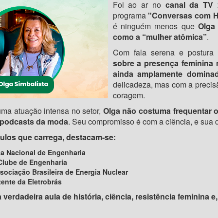
Foi ao ar no
canal da TV 
programa
"Conversas com 
é ninguém menos que
Olga
como a “mulher atômica”
.
Com fala serena e postura 
sobre a presença feminina 
ainda amplamente domina
delicadeza, mas com a precis
coragem.
ma atuação intensa no setor,
Olga não costuma frequentar o
u podcasts da moda
. Seu compromisso é com a ciência, e sua d
tulos que carrega, destacam-se:
 Nacional de Engenharia
Clube de Engenharia
sociação Brasileira de Energia Nuclear
tente da Eletrobrás
 verdadeira aula de história, ciência, resistência feminina 