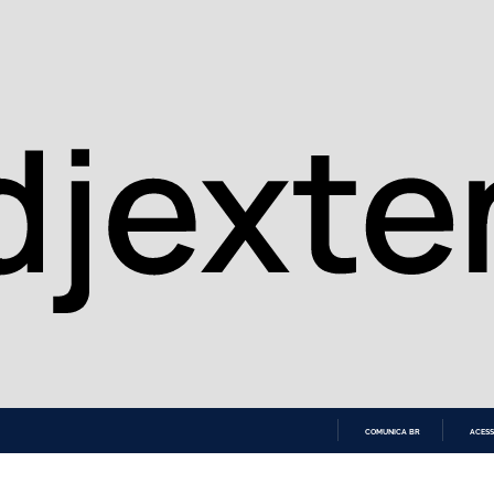
COMUNICA BR
ACESS
IR
PARA
O