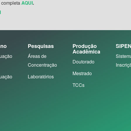
a completa
AQUI
.
l
ino
Pesquisas
Produção
SIPE
Acadêmica
uação
Áreas de
Sistem
Doutorado
Concentração
Inscriç
Mestrado
uação
Laboratórios
TCCs