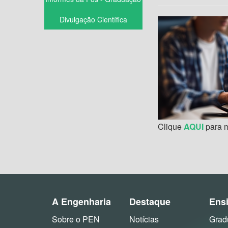
Divulgação Científica
Clique
AQUI
para m
A Engenharia
Destaque
Ens
Sobre o PEN
Notícias
Grad