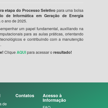
ira etapa
do Processo Seletivo
para uma bolsa
rio de Informática em Geração de Energia
o ano de 2025.
esempenhar um papel fundamental, auxiliando na
putacionais para as aulas práticas, orientando
 tecnológicos e contribuindo com a manutenção
.
e!
Clique
AQUI
para acessar o
resultado!
N
Contatos
Acesso à
Informação
a de
FAQ