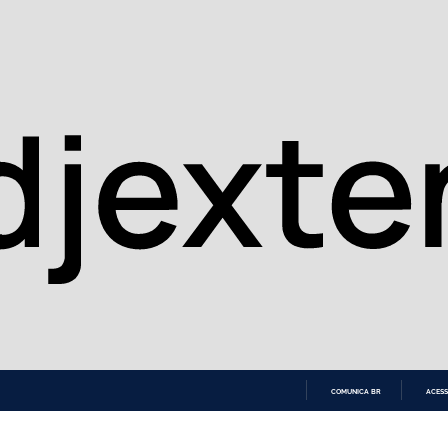
COMUNICA BR
ACESS
IR
PARA
O