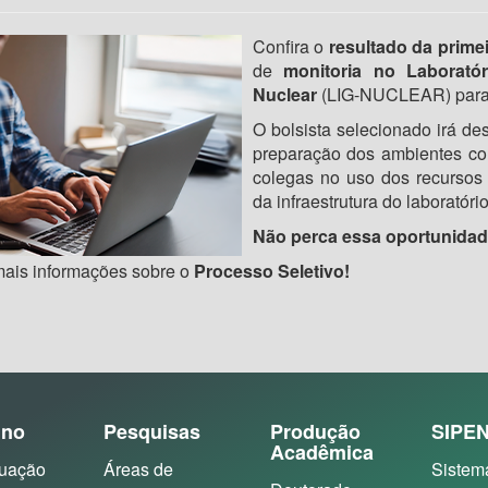
Confira o
resultado da prime
de
monitoria no Laborató
Nuclear
(LIG-NUCLEAR) para 
O bolsista selecionado irá d
preparação dos ambientes com
colegas no uso dos recursos
da infraestrutura do laboratório
Não perca essa oportunidad
ais informações sobre o
Processo Seletivo!
ino
Pesquisas
Produção
SIPE
Acadêmica
uação
Áreas de
Sistem