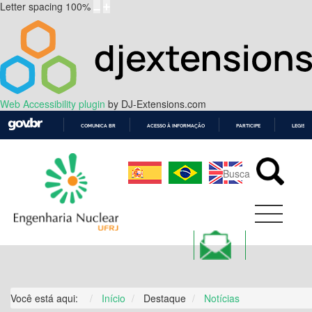
Letter spacing
100
%
Web Accessibility plugin
by DJ-Extensions.com
COMUNICA BR
ACESSO À INFORMAÇÃO
PARTICIPE
LEGISL
IR
PARA
O
CONTEÚDO
Você está aqui:
Início
Destaque
Notícias