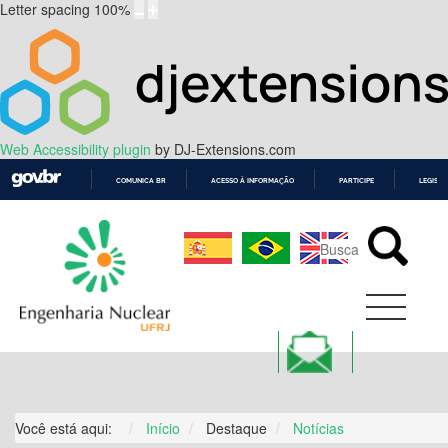
Letter spacing
100
%
Web Accessibility plugin
by DJ-Extensions.com
COMUNICA BR
ACESSO À INFORMAÇÃO
PARTICIPE
LEGISL
IR
PARA
O
CONTEÚDO
Você está aqui:
Início
Destaque
Notícias