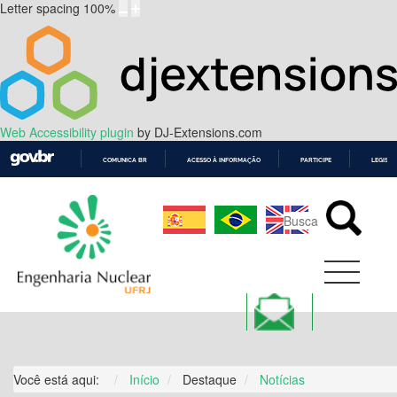
Letter spacing
100
%
Web Accessibility plugin
by DJ-Extensions.com
COMUNICA BR
ACESSO À INFORMAÇÃO
PARTICIPE
LEGISL
IR
PARA
O
CONTEÚDO
Você está aqui:
Início
Destaque
Notícias