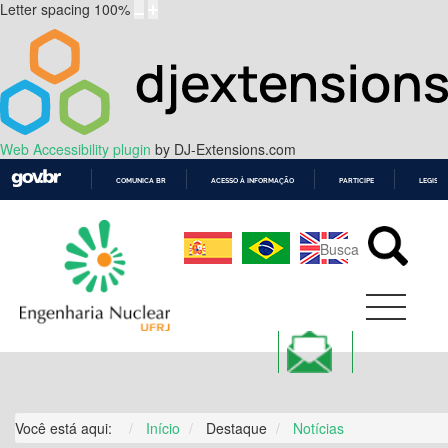
Letter spacing
100
%
Web Accessibility plugin
by DJ-Extensions.com
COMUNICA BR
ACESSO À INFORMAÇÃO
PARTICIPE
LEGISL
IR
PARA
O
CONTEÚDO
Você está aqui:
Início
Destaque
Notícias