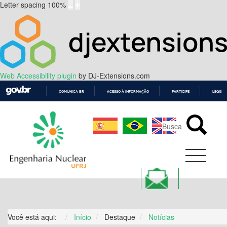
Letter spacing
100
%
Web Accessibility plugin
by DJ-Extensions.com
COMUNICA BR
ACESSO À INFORMAÇÃO
PARTICIPE
LEGISL
IR
PARA
O
CONTEÚDO
Você está aqui:
Início
Destaque
Notícias