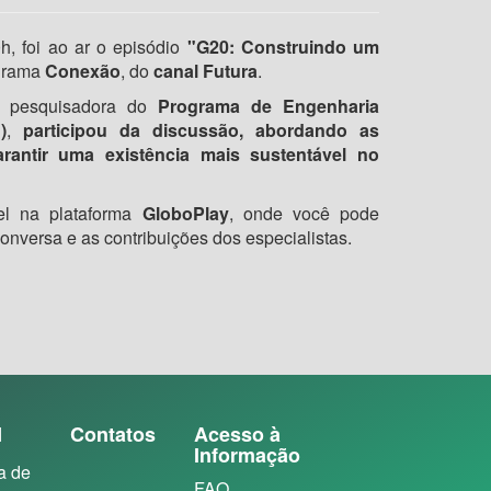
0h, foi ao ar o episódio
"G20: Construindo um
grama
Conexão
, do
canal Futura
.
, pesquisadora do
Programa de Engenharia
)
,
participou da discussão, abordando as
rantir uma existência mais sustentável no
vel na plataforma
GloboPlay
, onde você pode
conversa e as contribuições dos especialistas.
N
Contatos
Acesso à
Informação
a de
FAQ