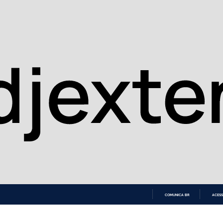
COMUNICA BR
ACESS
IR
PARA
O