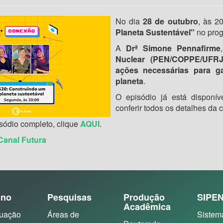
No dia
28 de outubro
, às 2
Planeta Sustentável"
no pro
A
Drª Simone Pennafirme
Nuclear (PEN/COPPE/UFRJ
ações necessárias para ga
planeta
.
O episódio já está disponí
conferir todos os detalhes da 
isódio completo, clique
AQUI
.
Canal Futura
ino
Pesquisas
Produção
SIPE
Acadêmica
uação
Áreas de
Sistem