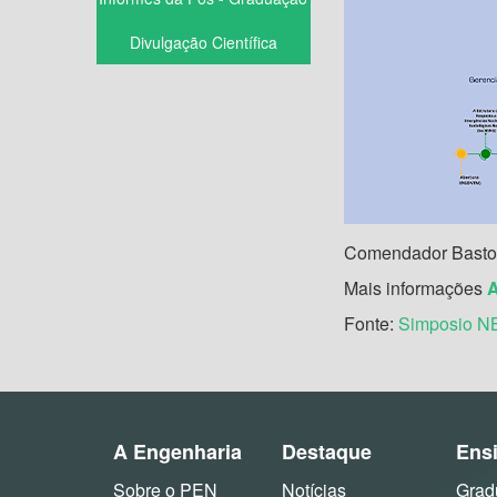
Divulgação Científica
Comendador Bastos,
Mais informações
Fonte:
Simposio 
A Engenharia
Destaque
Ens
Sobre o PEN
Notícias
Grad