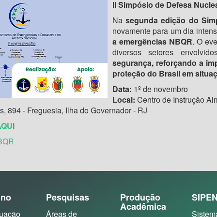
II Simpósio de Defesa Nuclea
Na
segunda edição do Sim
novamente para um dia inten
a emergências NBQR
. O ev
diversos setores envolvido
segurança, reforçando a im
proteção do Brasil em situaç
Data:
1º de novembro
Local:
Centro de Instrução Al
 894 - Freguesia, Ilha do Governador - RJ
AQUI
NBQR
ino
Pesquisas
Produção
SIPE
Acadêmica
uação
Áreas de
Sistem