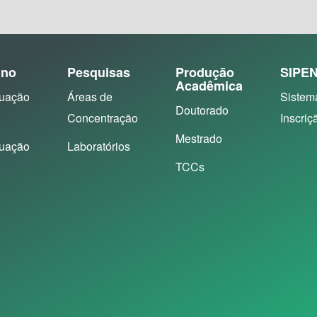
ino
Pesquisas
Produção
SIPE
Acadêmica
uação
Áreas de
Sistem
Doutorado
Concentração
Inscriç
Mestrado
uação
Laboratórios
TCCs