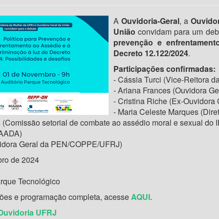
A
Ouvidoria-Geral
, a
Ouvido
União
convidam para um deb
prevenção e enfrentamento
Decreto 12.122/2024
.
Participações confirmadas:
- Cássia Turci (Vice-Reitor
- Ariana Frances (Ouvidora Ge
- Cristina Riche (Ex-Ouvido
- Maria Celeste Marques (Dir
 (Comissão setorial de combate ao assédio moral e sexual do 
GAADA)
uvidora Geral da PEN/COPPE/UFRJ)
ro de 2024
arque Tecnológico
ções e programação completa, acesse
AQUI
.
Ouvidoria UFRJ