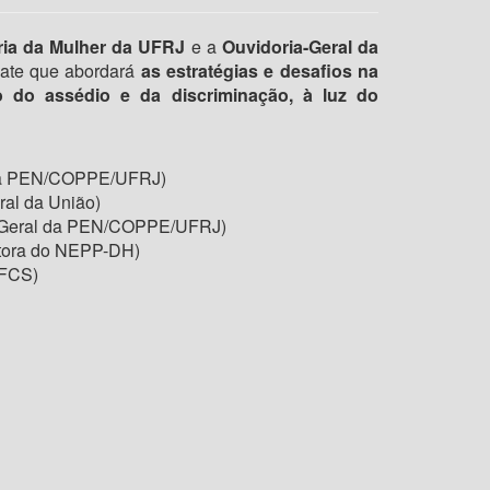
ria da Mulher da UFRJ
e a
Ouvidoria-Geral da
ate que abordará
as estratégias e desafios na
 do assédio e da discriminação, à luz do
a da PEN/COPPE/UFRJ)
ral da União)
ra Geral da PEN/COPPE/UFRJ)
etora do NEPP-DH)
IFCS)