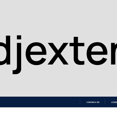
COMUNICA BR
ACESS
IR
PARA
O