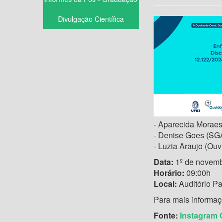
Divulgação Científica
- Aparecida Moraes
- Denise Goes (S
- Luzia Araujo (O
Data:
1º de novemb
Horário:
09:00h
Local:
Auditório P
Para mais informa
Fonte:
Instagram 